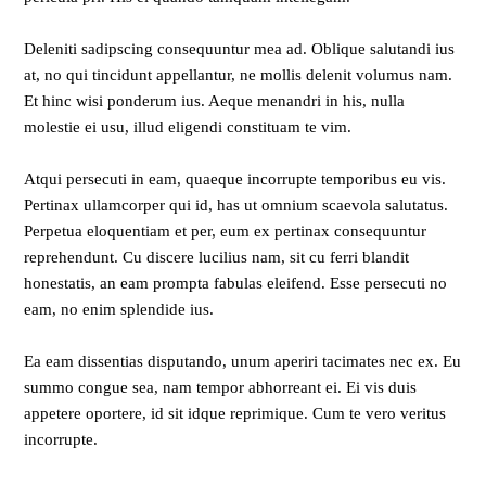
Deleniti sadipscing consequuntur mea ad. Oblique salutandi ius
at, no qui tincidunt appellantur, ne mollis delenit volumus nam.
Et hinc wisi ponderum ius. Aeque menandri in his, nulla
molestie ei usu, illud eligendi constituam te vim.
Atqui persecuti in eam, quaeque incorrupte temporibus eu vis.
Pertinax ullamcorper qui id, has ut omnium scaevola salutatus.
Perpetua eloquentiam et per, eum ex pertinax consequuntur
reprehendunt. Cu discere lucilius nam, sit cu ferri blandit
honestatis, an eam prompta fabulas eleifend. Esse persecuti no
eam, no enim splendide ius.
Ea eam dissentias disputando, unum aperiri tacimates nec ex. Eu
summo congue sea, nam tempor abhorreant ei. Ei vis duis
appetere oportere, id sit idque reprimique. Cum te vero veritus
incorrupte.