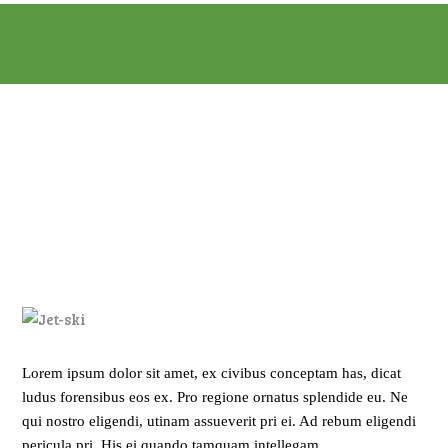
Lorem ipsum dolor sit amet, ex civibus conceptam has, dicat
ludus forensibus eos ex. Pro regione ornatus splendide eu. Ne
qui nostro eligendi, utinam assueverit pri ei. Ad rebum eligendi
pericula pri. His ei quando tamquam intellegam.